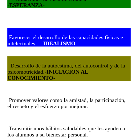
-
ESPERANZA
-
 Favorecer el desarrollo de las capacidades fisicas e 
intelectuales.   -
IDEALISMO
-
  Desarrollo de la autoestima, del autocontrol y de la 
psicomotricidad.-
INICIACION AL 
CONOCIMIENTO
-
 Promover valores como la amistad, la participación, 
el respeto y el esfuerzo por mejorar. 
 Transmitir unos hábitos saludables que les ayuden a 
los alumnos a su bienestar personal.  