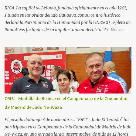
nuestra idea es disfrutar de nuestro deporte, potenciando todas las
RIGA. La capital de Letonia, fundada oficialmente en el año 1201,
facetas que...
situada en las orillas del Río Daugava, con su centro histórico
declarado Patrimonio de la Humanidad por la UNESCO, repleta de
llamativas fachadas de su arquitectura modernista "Art Nouveau",
sus acogedores cafés y las tiendas de artesanía del "Ámbar del
Báltico" ... Ha sido el escenario del Campeonato de Europa de Judo
Kata 2025; en el "International Exhibition Centre", con todo
dispuesto para uno de los campeonatos continentales con más
participantes en esta disciplina. (23 países y cerca de 400 judokas).
Para el "JudoElTemplo - Team Madrid/Fran & Tibor" era nuestra
4a participación en un Campeonato de Europa de Judo Kata ...
pero la primera en la cual participamos con 2 Katas: Kodokan
Goshin Jutsu y Koshiki No Kata ("Las formas antiguas") ... que por
CRIS ... Medalla de Bronce en el Campeonato de la Comunidad
primera vez está incluido en el programa oficial de los
de Madrid de Judo Ne-Waza
campeonatos continentales, y ya está oficialmente incluido...
El pasado domingo 3 de noviembre ... "EMT - Judo El Templo" ha
participado en el Campeonato de la Comunidad de Madrid de Judo
Ne-Waza, en una jornada larga, interminable, de más de 12 horas