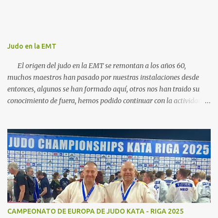
s
Judo en la EMT
El origen del judo en la EMT se remontan a los años 60,
muchos maestros han pasado por nuestras instalaciones desde
entonces, algunos se han formado aquí, otros nos han traido su
conocimiento de fuera, hemos podido continuar con la actividad
hasta ahora gracias al carácter social de la empresa y a los
cuidados que durante todos estos años las diferentes personas que
se han ido encargando de las diferentes actividades sociales han
visto en el judo un "valor", algo que continuamos realizando igual,
con el cariño que antiguas generaciones de judocas continuan
enviandonos, incluso trayendo a sus hijos, somos conscientes de la
importancia de nuestra escuela para todos vosotros, esta nuestra
familia. Actualmente la actividad de judo continua en tres grupos
diferenciados de iniciacion, cadete y competición, desde la edad de
CAMPEONATO DE EUROPA DE JUDO KATA - RIGA 2025
5 años los deportistas pueden incorporarse a nuestros grupo,