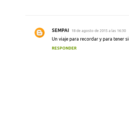
SEMPAI
18 de agosto de 2015 a las 16:30
C
Un viaje para recordar y para tener s
o
RESPONDER
m
e
n
t
a
r
i
o
s