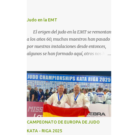
Judo en la EMT
El origen del judo en la EMT se remontan
a los años 60, muchos maestros han pasado
por nuestras instalaciones desde entonces,
algunos se han formado aquí, otros nos han
traido su conocimiento de fuera, hemos
podido continuar con la actividad hasta
ahora gracias al carácter social de la
empresa y a los cuidados que durante todos
estos años las diferentes personas que se
han ido encargando de las diferentes
actividades sociales han visto en el judo un
"valor", algo que continuamos realizando
igual, con el cariño que antiguas
CAMPEONATO DE EUROPA DE JUDO
generaciones de judocas continuan
KATA - RIGA 2025
enviandonos, incluso trayendo a sus hijos,