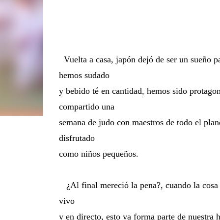
  Vuelta a casa, japón dejó de ser un sueño para ser una realidad, hemos compartido katas en el kodocan, 
hemos sudado 

y bebido té en cantidad, hemos sido protagon
compartido una 

semana de judo con maestros de todo el plane
disfrutado 

como niños pequeños. 

   ¿Al final mereció la pena?, cuando la cosa funciona el tiempo pasa rápido, ¿otro viaje más?, no, es Japón en 
vivo

y en directo, esto ya forma parte de nuestra his