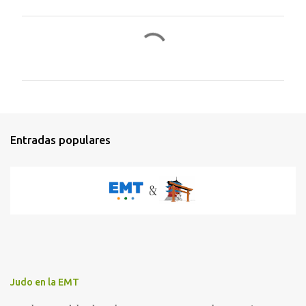
C
o
m
e
n
t
Entradas populares
a
r
i
o
s
Judo en la EMT