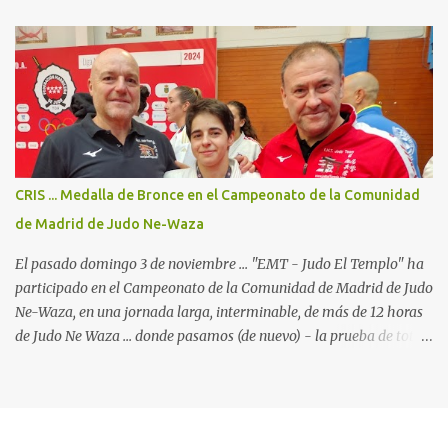
Báltico" ... Ha sido el escenario del Campeonato de Europa de Judo
Kata 2025; en el "International Exhibition Centre", con todo
dispuesto para uno de los campeonatos continentales con más
participantes en esta disciplina. (23 países y cerca de 400 judokas).
Para el "JudoElTemplo - Team Madrid/Fran & Tibor" era nuestra
4a participación en un Campeonato de Europa de Judo Kata ...
pero la primera en la cual participamos con 2 Katas: Kodokan
Goshin Jutsu y Koshiki No Kata ("Las formas antiguas") ... que por
CRIS ... Medalla de Bronce en el Campeonato de la Comunidad
primera vez está incluido en el programa oficial de los
de Madrid de Judo Ne-Waza
campeonatos continentales, y ya está oficialmente incluido...
El pasado domingo 3 de noviembre ... "EMT - Judo El Templo" ha
participado en el Campeonato de la Comunidad de Madrid de Judo
Ne-Waza, en una jornada larga, interminable, de más de 12 horas
de Judo Ne Waza ... donde pasamos (de nuevo) - la prueba de total
devoción por nuestro deporte. Al mismo tiempo ... y sin
pretenderlo, también pusimos a prueba la paciencia de los padres
y familiares de nuestros alumnos, que se han convertido en
verdaderos expertos en el Judo Suelo y en críticos de una