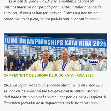
El origen del judo en la EMT se remontan a los años 60,
muchos maestros han pasado por nuestras instalaciones desde
entonces, algunos se han formado aquí, otros nos han traido su
conocimiento de fuera, hemos podido continuar con la actividad
hasta ahora gracias al carácter social de la empresa y a los
cuidados que durante todos estos años las diferentes personas que
se han ido encargando de las diferentes actividades sociales han
visto en el judo un "valor", algo que continuamos realizando igual,
con el cariño que antiguas generaciones de judocas continuan
enviandonos, incluso trayendo a sus hijos, somos conscientes de la
importancia de nuestra escuela para todos vosotros, esta nuestra
familia. Actualmente la actividad de judo continua en tres grupos
diferenciados de iniciacion, cadete y competición, desde la edad de
CAMPEONATO DE EUROPA DE JUDO KATA - RIGA 2025
5 años los deportistas pueden incorporarse a nuestros grupo,
nuestra idea es disfrutar de nuestro deporte, potenciando todas las
RIGA. La capital de Letonia, fundada oficialmente en el año 1201,
facetas que...
situada en las orillas del Río Daugava, con su centro histórico
declarado Patrimonio de la Humanidad por la UNESCO, repleta de
llamativas fachadas de su arquitectura modernista "Art Nouveau",
sus acogedores cafés y las tiendas de artesanía del "Ámbar del