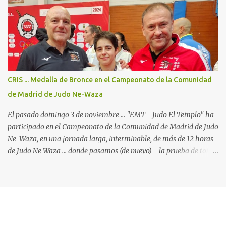
Kata 2025; en el "International Exhibition Centre", con todo
dispuesto para uno de los campeonatos continentales con más
participantes en esta disciplina. (23 países y cerca de 400 judokas).
Para el "JudoElTemplo - Team Madrid/Fran & Tibor" era nuestra
4a participación en un Campeonato de Europa de Judo Kata ...
pero la primera en la cual participamos con 2 Katas: Kodokan
Goshin Jutsu y Koshiki No Kata ("Las formas antiguas") ... que por
CRIS ... Medalla de Bronce en el Campeonato de la Comunidad
primera vez está incluido en el programa oficial de los
de Madrid de Judo Ne-Waza
campeonatos continentales, y ya está oficialmente incluido...
El pasado domingo 3 de noviembre ... "EMT - Judo El Templo" ha
participado en el Campeonato de la Comunidad de Madrid de Judo
Ne-Waza, en una jornada larga, interminable, de más de 12 horas
de Judo Ne Waza ... donde pasamos (de nuevo) - la prueba de total
devoción por nuestro deporte. Al mismo tiempo ... y sin
pretenderlo, también pusimos a prueba la paciencia de los padres
y familiares de nuestros alumnos, que se han convertido en
verdaderos expertos en el Judo Suelo y en críticos de una
organización deportiva claramente mejorable. La jornada
comenzaba de la mejor manera ... con Cris, en la categoría