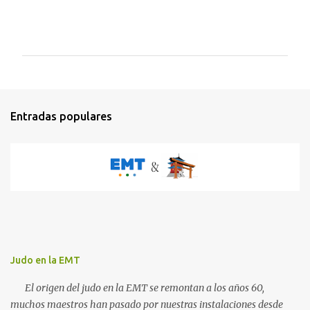
C
o
m
e
n
t
Entradas populares
a
r
i
o
s
Judo en la EMT
El origen del judo en la EMT se remontan a los años 60,
muchos maestros han pasado por nuestras instalaciones desde