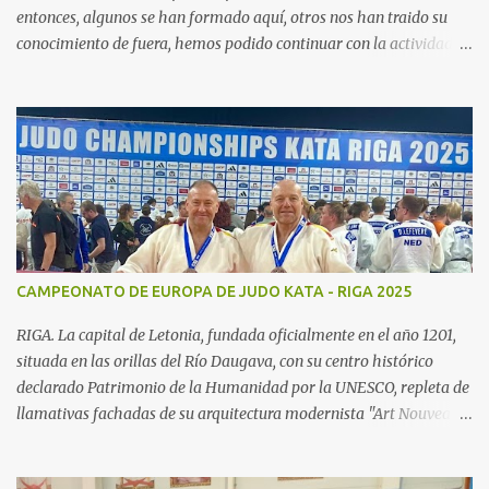
entonces, algunos se han formado aquí, otros nos han traido su
conocimiento de fuera, hemos podido continuar con la actividad
hasta ahora gracias al carácter social de la empresa y a los
cuidados que durante todos estos años las diferentes personas que
se han ido encargando de las diferentes actividades sociales han
visto en el judo un "valor", algo que continuamos realizando igual,
con el cariño que antiguas generaciones de judocas continuan
enviandonos, incluso trayendo a sus hijos, somos conscientes de la
importancia de nuestra escuela para todos vosotros, esta nuestra
familia. Actualmente la actividad de judo continua en tres grupos
diferenciados de iniciacion, cadete y competición, desde la edad de
CAMPEONATO DE EUROPA DE JUDO KATA - RIGA 2025
5 años los deportistas pueden incorporarse a nuestros grupo,
nuestra idea es disfrutar de nuestro deporte, potenciando todas las
RIGA. La capital de Letonia, fundada oficialmente en el año 1201,
facetas que...
situada en las orillas del Río Daugava, con su centro histórico
declarado Patrimonio de la Humanidad por la UNESCO, repleta de
llamativas fachadas de su arquitectura modernista "Art Nouveau",
sus acogedores cafés y las tiendas de artesanía del "Ámbar del
Báltico" ... Ha sido el escenario del Campeonato de Europa de Judo