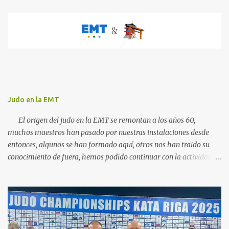
a
r
i
o
s
Judo en la EMT
El origen del judo en la EMT se remontan a los años 60,
muchos maestros han pasado por nuestras instalaciones desde
entonces, algunos se han formado aquí, otros nos han traido su
conocimiento de fuera, hemos podido continuar con la actividad
hasta ahora gracias al carácter social de la empresa y a los
cuidados que durante todos estos años las diferentes personas que
se han ido encargando de las diferentes actividades sociales han
visto en el judo un "valor", algo que continuamos realizando igual,
con el cariño que antiguas generaciones de judocas continuan