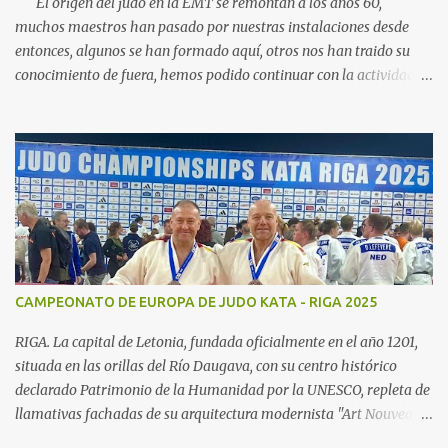
El origen del judo en la EMT se remontan a los años 60,
muchos maestros han pasado por nuestras instalaciones desde
entonces, algunos se han formado aquí, otros nos han traido su
conocimiento de fuera, hemos podido continuar con la actividad
hasta ahora gracias al carácter social de la empresa y a los
cuidados que durante todos estos años las diferentes personas que
se han ido encargando de las diferentes actividades sociales han
visto en el judo un "valor", algo que continuamos realizando igual,
con el cariño que antiguas generaciones de judocas continuan
enviandonos, incluso trayendo a sus hijos, somos conscientes de la
importancia de nuestra escuela para todos vosotros, esta nuestra
familia. Actualmente la actividad de judo continua en tres grupos
diferenciados de iniciacion, cadete y competición, desde la edad de
CAMPEONATO DE EUROPA DE JUDO KATA - RIGA 2025
5 años los deportistas pueden incorporarse a nuestros grupo,
nuestra idea es disfrutar de nuestro deporte, potenciando todas las
RIGA. La capital de Letonia, fundada oficialmente en el año 1201,
facetas que...
situada en las orillas del Río Daugava, con su centro histórico
declarado Patrimonio de la Humanidad por la UNESCO, repleta de
llamativas fachadas de su arquitectura modernista "Art Nouveau",
sus acogedores cafés y las tiendas de artesanía del "Ámbar del