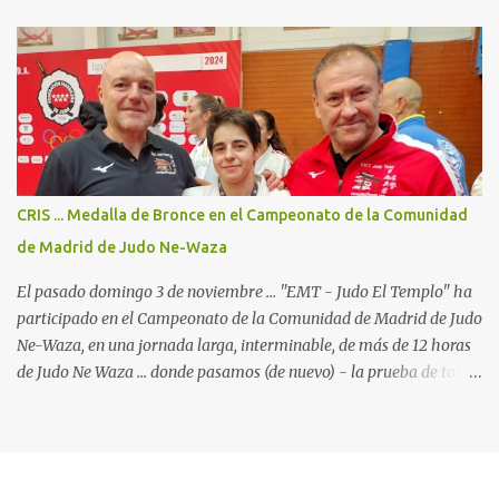
Báltico" ... Ha sido el escenario del Campeonato de Europa de Judo
Kata 2025; en el "International Exhibition Centre", con todo
dispuesto para uno de los campeonatos continentales con más
participantes en esta disciplina. (23 países y cerca de 400 judokas).
Para el "JudoElTemplo - Team Madrid/Fran & Tibor" era nuestra
4a participación en un Campeonato de Europa de Judo Kata ...
pero la primera en la cual participamos con 2 Katas: Kodokan
Goshin Jutsu y Koshiki No Kata ("Las formas antiguas") ... que por
CRIS ... Medalla de Bronce en el Campeonato de la Comunidad
primera vez está incluido en el programa oficial de los
de Madrid de Judo Ne-Waza
campeonatos continentales, y ya está oficialmente incluido...
El pasado domingo 3 de noviembre ... "EMT - Judo El Templo" ha
participado en el Campeonato de la Comunidad de Madrid de Judo
Ne-Waza, en una jornada larga, interminable, de más de 12 horas
de Judo Ne Waza ... donde pasamos (de nuevo) - la prueba de total
devoción por nuestro deporte. Al mismo tiempo ... y sin
pretenderlo, también pusimos a prueba la paciencia de los padres
y familiares de nuestros alumnos, que se han convertido en
verdaderos expertos en el Judo Suelo y en críticos de una