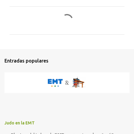
C
o
m
e
n
t
Entradas populares
a
r
i
o
s
Judo en la EMT