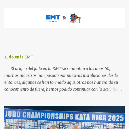
a
r
i
o
s
Judo en la EMT
El origen del judo en la EMT se remontan a los años 60,
muchos maestros han pasado por nuestras instalaciones desde
entonces, algunos se han formado aquí, otros nos han traido su
conocimiento de fuera, hemos podido continuar con la actividad
hasta ahora gracias al carácter social de la empresa y a los
cuidados que durante todos estos años las diferentes personas que
se han ido encargando de las diferentes actividades sociales han
visto en el judo un "valor", algo que continuamos realizando igual,
con el cariño que antiguas generaciones de judocas continuan