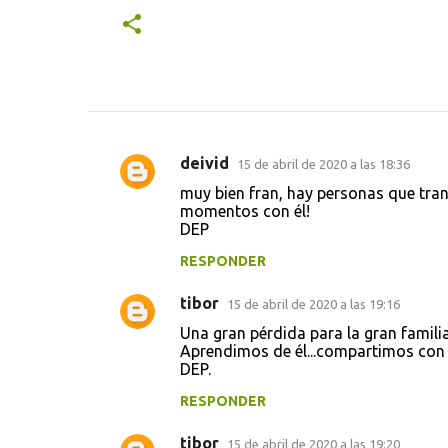
deivid
15 de abril de 2020 a las 18:36
C
muy bien fran, hay personas que tra
o
momentos con él!
DEP
m
e
RESPONDER
n
tibor
15 de abril de 2020 a las 19:16
t
Una gran pérdida para la gran famili
a
Aprendimos de él...compartimos con 
DEP.
r
i
RESPONDER
o
tibor
15 de abril de 2020 a las 19:20