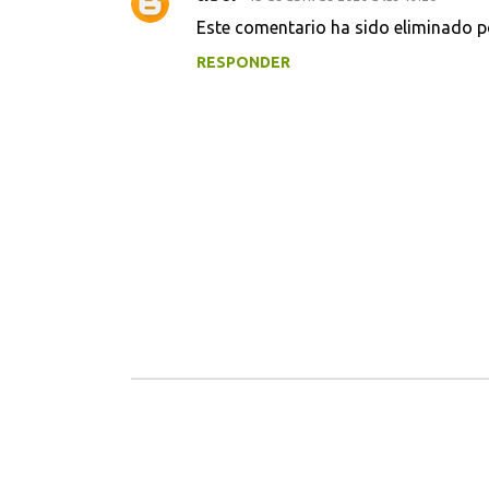
s
Este comentario ha sido eliminado po
RESPONDER
P
u
b
l