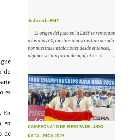
Judo en la EMT
El origen del judo en la EMT se remontan
a los años 60, muchos maestros han pasado
por nuestras instalaciones desde entonces,
algunos se han formado aquí, otros nos han
igue
traido su conocimiento de fuera, hemos
o de
podido continuar con la actividad hasta
ahora gracias al carácter social de la
arte
empresa y a los cuidados que durante todos
o es
estos años las diferentes personas que se
han ido encargando de las diferentes
actividades sociales han visto en el judo un
. En
"valor", algo que continuamos realizando
, en
igual, con el cariño que antiguas
CAMPEONATO DE EUROPA DE JUDO
generaciones de judocas continuan
o de
KATA - RIGA 2025
enviandonos, incluso trayendo a sus hijos,