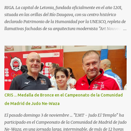
nuestra idea es disfrutar de nuestro deporte, potenciando todas las
RIGA. La capital de Letonia, fundada oficialmente en el año 1201,
facetas que...
situada en las orillas del Río Daugava, con su centro histórico
declarado Patrimonio de la Humanidad por la UNESCO, repleta de
llamativas fachadas de su arquitectura modernista "Art Nouveau",
sus acogedores cafés y las tiendas de artesanía del "Ámbar del
Báltico" ... Ha sido el escenario del Campeonato de Europa de Judo
Kata 2025; en el "International Exhibition Centre", con todo
dispuesto para uno de los campeonatos continentales con más
participantes en esta disciplina. (23 países y cerca de 400 judokas).
Para el "JudoElTemplo - Team Madrid/Fran & Tibor" era nuestra
4a participación en un Campeonato de Europa de Judo Kata ...
pero la primera en la cual participamos con 2 Katas: Kodokan
Goshin Jutsu y Koshiki No Kata ("Las formas antiguas") ... que por
CRIS ... Medalla de Bronce en el Campeonato de la Comunidad
primera vez está incluido en el programa oficial de los
de Madrid de Judo Ne-Waza
campeonatos continentales, y ya está oficialmente incluido...
El pasado domingo 3 de noviembre ... "EMT - Judo El Templo" ha
participado en el Campeonato de la Comunidad de Madrid de Judo
Ne-Waza, en una jornada larga, interminable, de más de 12 horas