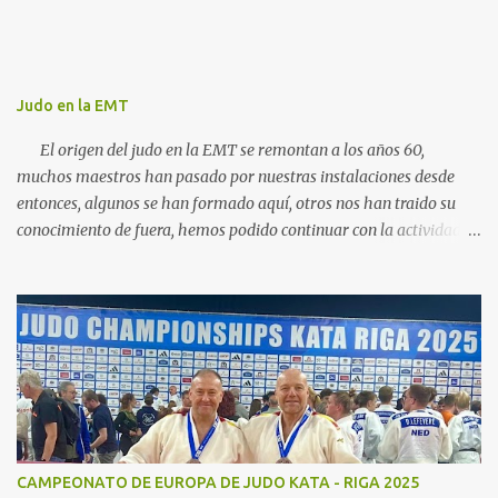
s
Judo en la EMT
El origen del judo en la EMT se remontan a los años 60,
muchos maestros han pasado por nuestras instalaciones desde
entonces, algunos se han formado aquí, otros nos han traido su
conocimiento de fuera, hemos podido continuar con la actividad
hasta ahora gracias al carácter social de la empresa y a los
cuidados que durante todos estos años las diferentes personas que
se han ido encargando de las diferentes actividades sociales han
visto en el judo un "valor", algo que continuamos realizando igual,
con el cariño que antiguas generaciones de judocas continuan
enviandonos, incluso trayendo a sus hijos, somos conscientes de la
importancia de nuestra escuela para todos vosotros, esta nuestra
familia. Actualmente la actividad de judo continua en tres grupos
diferenciados de iniciacion, cadete y competición, desde la edad de
CAMPEONATO DE EUROPA DE JUDO KATA - RIGA 2025
5 años los deportistas pueden incorporarse a nuestros grupo,