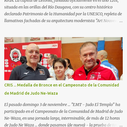
RIGA. La capital de Letonia, fundada oficialmente en el año 1201,
facetas que...
situada en las orillas del Río Daugava, con su centro histórico
declarado Patrimonio de la Humanidad por la UNESCO, repleta de
llamativas fachadas de su arquitectura modernista "Art Nouveau",
sus acogedores cafés y las tiendas de artesanía del "Ámbar del
Báltico" ... Ha sido el escenario del Campeonato de Europa de Judo
Kata 2025; en el "International Exhibition Centre", con todo
dispuesto para uno de los campeonatos continentales con más
participantes en esta disciplina. (23 países y cerca de 400 judokas).
Para el "JudoElTemplo - Team Madrid/Fran & Tibor" era nuestra
4a participación en un Campeonato de Europa de Judo Kata ...
pero la primera en la cual participamos con 2 Katas: Kodokan
Goshin Jutsu y Koshiki No Kata ("Las formas antiguas") ... que por
CRIS ... Medalla de Bronce en el Campeonato de la Comunidad
primera vez está incluido en el programa oficial de los
de Madrid de Judo Ne-Waza
campeonatos continentales, y ya está oficialmente incluido...
El pasado domingo 3 de noviembre ... "EMT - Judo El Templo" ha
participado en el Campeonato de la Comunidad de Madrid de Judo
Ne-Waza, en una jornada larga, interminable, de más de 12 horas
de Judo Ne Waza ... donde pasamos (de nuevo) - la prueba de total