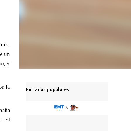
res.
ce un
no, y
or la
Entradas populares
spaña
u. El