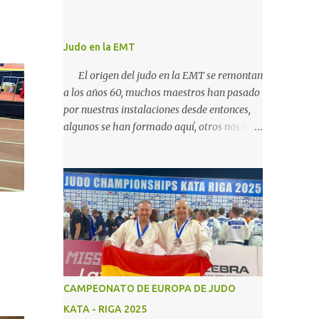
Judo en la EMT
El origen del judo en la EMT se remontan
a los años 60, muchos maestros han pasado
por nuestras instalaciones desde entonces,
algunos se han formado aquí, otros nos han
traido su conocimiento de fuera, hemos
podido continuar con la actividad hasta
ahora gracias al carácter social de la
empresa y a los cuidados que durante todos
estos años las diferentes personas que se
han ido encargando de las diferentes
actividades sociales han visto en el judo un
"valor", algo que continuamos realizando
igual, con el cariño que antiguas
CAMPEONATO DE EUROPA DE JUDO
generaciones de judocas continuan
KATA - RIGA 2025
enviandonos, incluso trayendo a sus hijos,