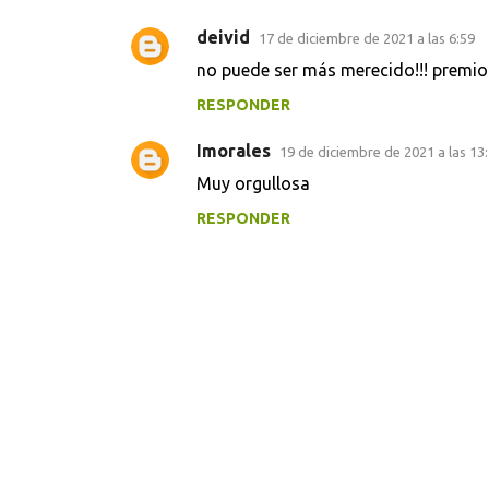
deivid
17 de diciembre de 2021 a las 6:59
C
no puede ser más merecido!!! premio a 
o
RESPONDER
m
e
Imorales
19 de diciembre de 2021 a las 13
n
Muy orgullosa
t
RESPONDER
a
r
i
o
s