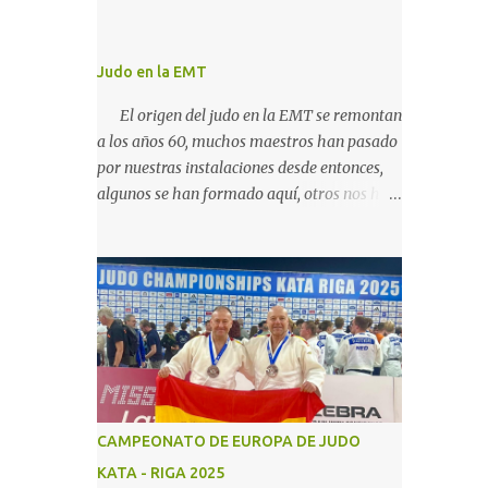
Judo en la EMT
El origen del judo en la EMT se remontan
a los años 60, muchos maestros han pasado
por nuestras instalaciones desde entonces,
algunos se han formado aquí, otros nos han
traido su conocimiento de fuera, hemos
podido continuar con la actividad hasta
ahora gracias al carácter social de la
empresa y a los cuidados que durante todos
estos años las diferentes personas que se
han ido encargando de las diferentes
actividades sociales han visto en el judo un
"valor", algo que continuamos realizando
igual, con el cariño que antiguas
CAMPEONATO DE EUROPA DE JUDO
generaciones de judocas continuan
KATA - RIGA 2025
enviandonos, incluso trayendo a sus hijos,