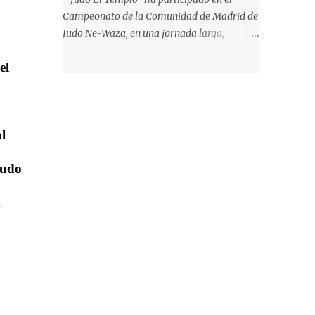
participamos con 2 Katas: Kodokan Goshin
Campeonato de la Comunidad de Madrid de
Jutsu y Koshiki No Kata ("Las formas
Judo Ne-Waza, en una jornada larga,
antiguas") ... que por primera vez está
interminable, de más de 12 horas de Judo Ne
incluido en el programa oficial de los
el
Waza ... donde pasamos (de nuevo) - la
campeonatos continentales, y ya está
prueba de total devoción por nuestro
oficialmente incluido...
deporte. Al mismo tiempo ... y sin
pretenderlo, también pusimos a prueba la
l
paciencia de los padres y familiares de
nuestros alumnos, que se han convertido en
Judo
verdaderos expertos en el Judo Suelo y en
críticos de una organización deportiva
n
claramente mejorable. La jornada
comenzaba de la mejor manera ... con Cris,
en la categoría Junior/Absoluto -57kg. Tras
los dos primeros combates, ganados con
mucha solvencia - luxación con Hiza
Gatame y estrangulación con Okuri Eri Jime
- llega el combate de semifinal con la