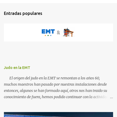
n
t
Entradas populares
a
r
i
o
s
Judo en la EMT
El origen del judo en la EMT se remontan a los años 60,
muchos maestros han pasado por nuestras instalaciones desde
entonces, algunos se han formado aquí, otros nos han traido su
conocimiento de fuera, hemos podido continuar con la actividad
hasta ahora gracias al carácter social de la empresa y a los
cuidados que durante todos estos años las diferentes personas que
se han ido encargando de las diferentes actividades sociales han