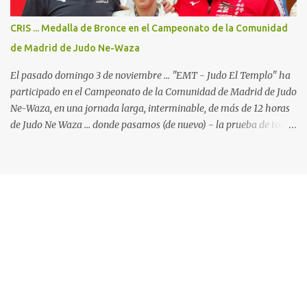
pero la primera en la cual participamos con 2 Katas: Kodokan
Goshin Jutsu y Koshiki No Kata ("Las formas antiguas") ... que por
CRIS ... Medalla de Bronce en el Campeonato de la Comunidad
primera vez está incluido en el programa oficial de los
de Madrid de Judo Ne-Waza
campeonatos continentales, y ya está oficialmente incluido...
El pasado domingo 3 de noviembre ... "EMT - Judo El Templo" ha
participado en el Campeonato de la Comunidad de Madrid de Judo
Ne-Waza, en una jornada larga, interminable, de más de 12 horas
de Judo Ne Waza ... donde pasamos (de nuevo) - la prueba de total
devoción por nuestro deporte. Al mismo tiempo ... y sin
pretenderlo, también pusimos a prueba la paciencia de los padres
y familiares de nuestros alumnos, que se han convertido en
verdaderos expertos en el Judo Suelo y en críticos de una
organización deportiva claramente mejorable. La jornada
comenzaba de la mejor manera ... con Cris, en la categoría
Junior/Absoluto -57kg. Tras los dos primeros combates, ganados
con mucha solvencia - luxación con Hiza Gatame y estrangulación
con Okuri Eri Jime - llega el combate de semifinal con la judoka
Esther Moreno Muñoz (Gimnasio Manuel Jiménez). Un combate
Con la tecnología de Blogger
muy fuerte, de agarres, de golpes con la frente en el Tatami y de