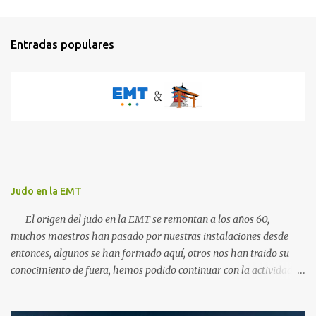
n
t
Entradas populares
a
r
i
o
s
Judo en la EMT
El origen del judo en la EMT se remontan a los años 60,
muchos maestros han pasado por nuestras instalaciones desde
entonces, algunos se han formado aquí, otros nos han traido su
conocimiento de fuera, hemos podido continuar con la actividad
hasta ahora gracias al carácter social de la empresa y a los
cuidados que durante todos estos años las diferentes personas que