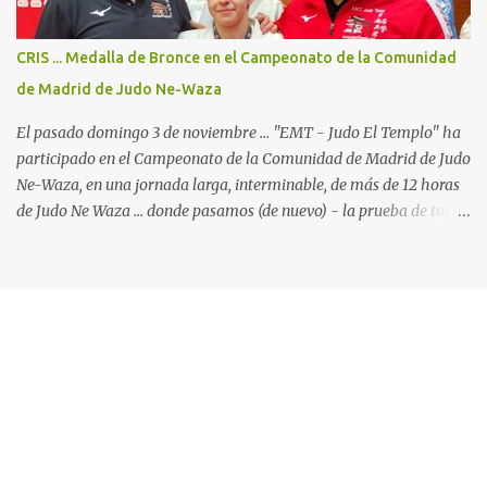
pero la primera en la cual participamos con 2 Katas: Kodokan
Goshin Jutsu y Koshiki No Kata ("Las formas antiguas") ... que por
CRIS ... Medalla de Bronce en el Campeonato de la Comunidad
primera vez está incluido en el programa oficial de los
de Madrid de Judo Ne-Waza
campeonatos continentales, y ya está oficialmente incluido...
El pasado domingo 3 de noviembre ... "EMT - Judo El Templo" ha
participado en el Campeonato de la Comunidad de Madrid de Judo
Ne-Waza, en una jornada larga, interminable, de más de 12 horas
de Judo Ne Waza ... donde pasamos (de nuevo) - la prueba de total
devoción por nuestro deporte. Al mismo tiempo ... y sin
pretenderlo, también pusimos a prueba la paciencia de los padres
y familiares de nuestros alumnos, que se han convertido en
verdaderos expertos en el Judo Suelo y en críticos de una
organización deportiva claramente mejorable. La jornada
comenzaba de la mejor manera ... con Cris, en la categoría
Junior/Absoluto -57kg. Tras los dos primeros combates, ganados
con mucha solvencia - luxación con Hiza Gatame y estrangulación
con Okuri Eri Jime - llega el combate de semifinal con la judoka
Esther Moreno Muñoz (Gimnasio Manuel Jiménez). Un combate
Con la tecnología de Blogger