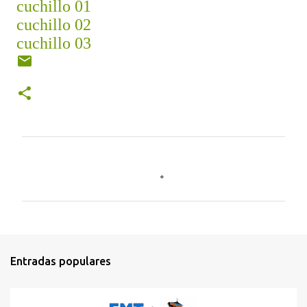
cuchillo 01
cuchillo 02
cuchillo 03
C
o
m
e
n
t
Entradas populares
a
r