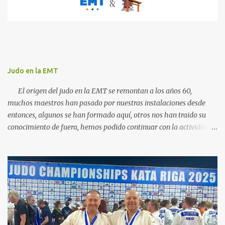
i
o
s
Judo en la EMT
El origen del judo en la EMT se remontan a los años 60,
muchos maestros han pasado por nuestras instalaciones desde
entonces, algunos se han formado aquí, otros nos han traido su
conocimiento de fuera, hemos podido continuar con la actividad
hasta ahora gracias al carácter social de la empresa y a los
cuidados que durante todos estos años las diferentes personas que
se han ido encargando de las diferentes actividades sociales han
visto en el judo un "valor", algo que continuamos realizando igual,
con el cariño que antiguas generaciones de judocas continuan
enviandonos, incluso trayendo a sus hijos, somos conscientes de la
importancia de nuestra escuela para todos vosotros, esta nuestra
familia. Actualmente la actividad de judo continua en tres grupos