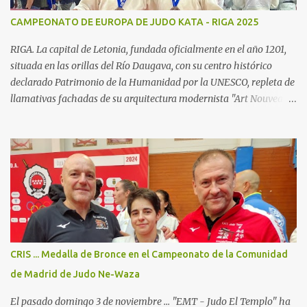
diferenciados de iniciacion, cadete y competición, desde la edad de
CAMPEONATO DE EUROPA DE JUDO KATA - RIGA 2025
5 años los deportistas pueden incorporarse a nuestros grupo,
nuestra idea es disfrutar de nuestro deporte, potenciando todas las
RIGA. La capital de Letonia, fundada oficialmente en el año 1201,
facetas que...
situada en las orillas del Río Daugava, con su centro histórico
declarado Patrimonio de la Humanidad por la UNESCO, repleta de
llamativas fachadas de su arquitectura modernista "Art Nouveau",
sus acogedores cafés y las tiendas de artesanía del "Ámbar del
Báltico" ... Ha sido el escenario del Campeonato de Europa de Judo
Kata 2025; en el "International Exhibition Centre", con todo
dispuesto para uno de los campeonatos continentales con más
participantes en esta disciplina. (23 países y cerca de 400 judokas).
Para el "JudoElTemplo - Team Madrid/Fran & Tibor" era nuestra
4a participación en un Campeonato de Europa de Judo Kata ...
pero la primera en la cual participamos con 2 Katas: Kodokan
Goshin Jutsu y Koshiki No Kata ("Las formas antiguas") ... que por
CRIS ... Medalla de Bronce en el Campeonato de la Comunidad
primera vez está incluido en el programa oficial de los
de Madrid de Judo Ne-Waza
campeonatos continentales, y ya está oficialmente incluido...
El pasado domingo 3 de noviembre ... "EMT - Judo El Templo" ha