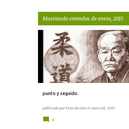
Mostrando entradas de enero, 2015
E
n
t
r
a
d
a
punto y seguido.
s
publicado por
Fran Nicolás
el
enero 08, 2015
0