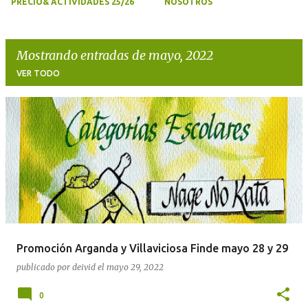
PRECIO& ACTIVIDADES 25/26
NOSOTROS
Mostrando entradas de mayo, 2022
VER TODO
E
n
t
r
a
d
a
Promoción Arganda y Villaviciosa Finde mayo 28 y 29
s
publicado por
deivid
el
mayo 29, 2022
0