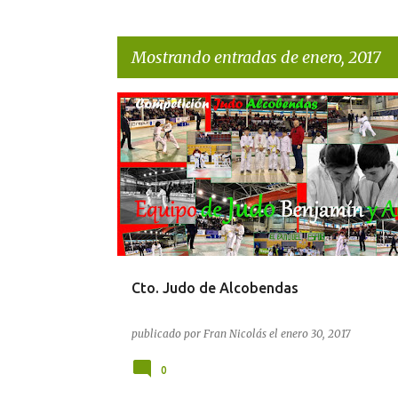
Mostrando entradas de enero, 2017
E
n
t
r
a
d
a
Cto. Judo de Alcobendas
s
publicado por
Fran Nicolás
el
enero 30, 2017
0