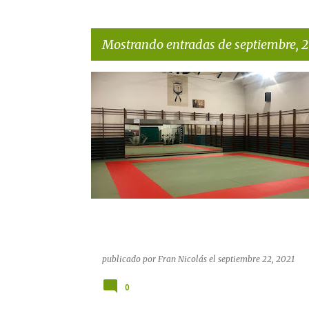
Mostrando entradas de septiembre, 2
E
n
t
r
a
d
a
s
publicado por
Fran Nicolás
el
septiembre 22, 2021
0