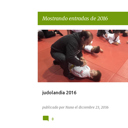
Mostrando entradas de 2016
E
n
t
r
a
d
a
judolandia 2016
s
publicado por
Nuno
el
diciembre 23, 2016
0