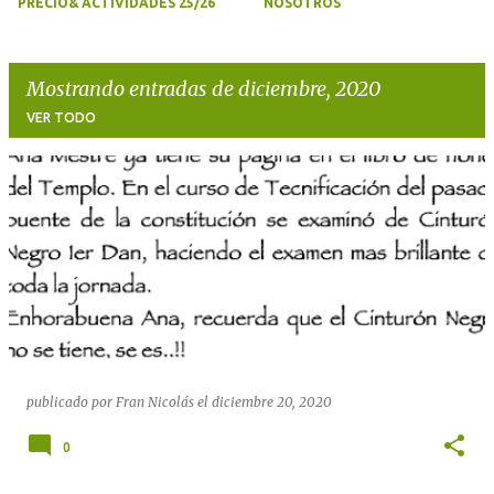
PRECIO& ACTIVIDADES 25/26
NOSOTROS
Mostrando entradas de diciembre, 2020
VER TODO
E
n
t
r
a
d
a
s
publicado por
Fran Nicolás
el
diciembre 20, 2020
0