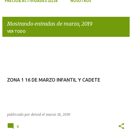
PRECIO& ACTIVIDADES 25/26
NOSOTROS
Mostrando entradas de marzo, 2019
VER TODO
E
n
t
r
ZONA 1 16 DE MARZO INFANTIL Y CADETE
a
d
a
s
publicado por
deivid
el
marzo 18, 2019
0