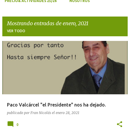
PRECIO& ACTIVIDADES 25/26
NOSOTROS
Mostrando entradas de enero, 2021
VER TODO
E
n
t
r
a
d
a
Paco Valcárcel "el Presidente" nos ha dejado.
s
publicado por
Fran Nicolás
el
enero 28, 2021
0