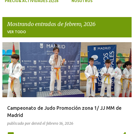
PRECIO& ACTIVIDADES 25/26
NOSOTROS
Mostrando entradas de febrero, 2026
VER TODO
E
n
t
r
a
d
a
Campeonato de Judo Promoción zona 1/ JJ MM de
s
Madrid
publicado por
deivid
el
febrero 16, 2026